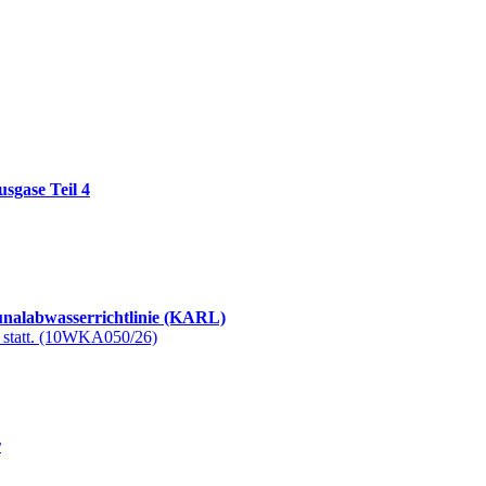
sgase Teil 4
nalabwasserrichtlinie (KARL)
ne statt. (10WKA050/26)
r