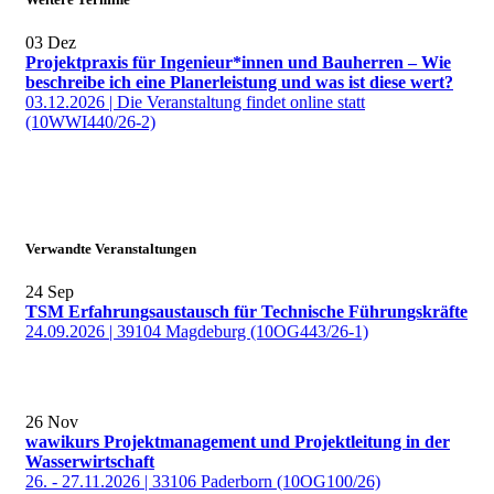
03
Dez
Projektpraxis für Ingenieur*innen und Bauherren – Wie
beschreibe ich eine Planerleistung und was ist diese wert?
03.12.2026 | Die Veranstaltung findet online statt
(10WWI440/26-2)
Verwandte Veranstaltungen
24
Sep
TSM Erfahrungsaustausch für Technische Führungskräfte
24.09.2026 | 39104 Magdeburg (10OG443/26-1)
26
Nov
wawikurs Projektmanagement und Projektleitung in der
Wasserwirtschaft
26. - 27.11.2026 | 33106 Paderborn (10OG100/26)