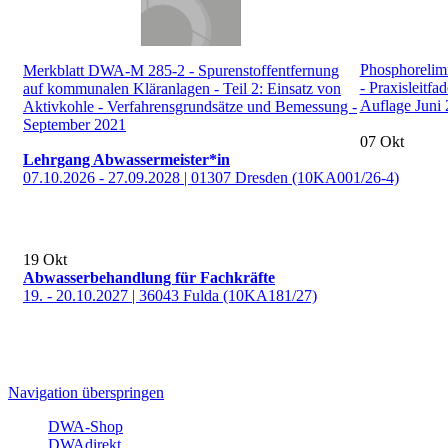
Phosphorelimi
Merkblatt DWA-M 285-2 - Spurenstoffentfernung
- Praxisleitfa
auf kommunalen Kläranlagen - Teil 2: Einsatz von
Auflage Juni
Aktivkohle - Verfahrensgrundsätze und Bemessung -
September 2021
07
Okt
Lehrgang Abwassermeister*in
07.10.2026 - 27.09.2028 | 01307 Dresden (10KA001/26-4)
19
Okt
Abwasserbehandlung für Fachkräfte
19. - 20.10.2027 | 36043 Fulda (10KA181/27)
Navigation überspringen
DWA-Shop
DWAdirekt