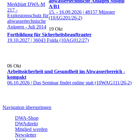
abwassertechnische Anlagen Modul
Merkblatt DWA-M
A/B1
217 -
15. - 16.09.2026 | 48157 Münster
Explosionsschutz für
(10AG201/26-2)
abwassertechnische
Anlagen - Juli 2014
19
Okt
Fortbildung für Sicherheitsbeauftragter
19.10.2027 | 36043 Fulda (10AG012/27)
06
Okt
Arbeitssicherheit und Gesundheit im Abwasserbereich -
kompakt
06.10.2026 | Das Seminar findet online statt (10WAG111/26-2)
Navigation überspringen
DWA-Shop
DWAdirekt
Mitglied werden
Newsletter