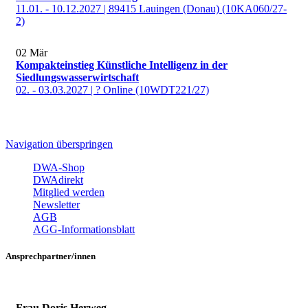
11.01. - 10.12.2027 | 89415 Lauingen (Donau) (10KA060/27-
2)
02
Mär
Kompakteinstieg Künstliche Intelligenz in der
Siedlungswasserwirtschaft
02. - 03.03.2027 | ? Online (10WDT221/27)
Navigation überspringen
DWA-Shop
DWAdirekt
Mitglied werden
Newsletter
AGB
AGG-Informationsblatt
Ansprechpartner/innen
Frau Doris Herweg