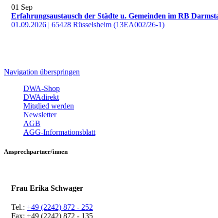
01
Sep
Erfahrungsaustausch der Städte u. Gemeinden im RB Darmsta
01.09.2026 | 65428 Rüsselsheim (13EA002/26-1)
Navigation überspringen
DWA-Shop
DWAdirekt
Mitglied werden
Newsletter
AGB
AGG-Informationsblatt
Ansprechpartner/innen
Frau Erika Schwager
Tel.:
+49 (2242) 872 - 252
Fax: +49 (2242) 872 - 135