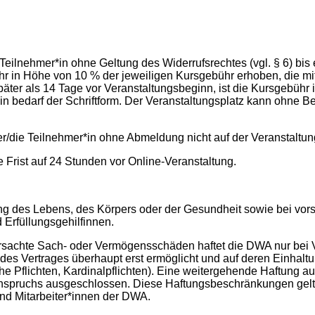
eilnehmer*in ohne Geltung des Widerrufsrechtes (vgl. § 6) bis 
hr in Höhe von 10 % der jeweiligen Kursgebühr erhoben, die mit
später als 14 Tage vor Veranstaltungsbeginn, ist die Kursgebühr 
in bedarf der Schriftform. Der Veranstaltungsplatz kann ohne 
der/die Teilnehmer*in ohne Abmeldung nicht auf der Veranstaltun
e Frist auf 24 Stunden vor Online-Veranstaltung.
zung des Lebens, des Körpers oder der Gesundheit sowie bei vors
 Erfüllungsgehilfinnen.
rursachte Sach- oder Vermögensschäden haftet die DWA nur bei 
es Vertrages überhaupt erst ermöglicht und auf deren Einhaltu
che Pflichten, Kardinalpflichten). Eine weitergehende Haftung a
Anspruchs ausgeschlossen. Diese Haftungsbeschränkungen gel
nd Mitarbeiter*innen der DWA.