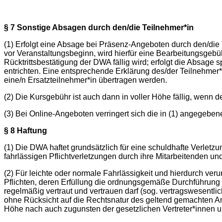
§ 7 Sonstige Absagen durch den/die Teilnehmer*in
(1) Erfolgt eine Absage bei Präsenz-Angeboten durch den/die T
vor Veranstaltungsbeginn, wird hierfür eine Bearbeitungsgebü
Rücktrittsbestätigung der DWA fällig wird; erfolgt die Absage 
entrichten. Eine entsprechende Erklärung des/der Teilnehmer*
eine/n Ersatzteilnehmer*in übertragen werden.
(2) Die Kursgebühr ist auch dann in voller Höhe fällig, wenn 
(3) Bei Online-Angeboten verringert sich die in (1) angegeben
§ 8 Haftung
(1) Die DWA haftet grundsätzlich für eine schuldhafte Verlet
fahrlässigen Pflichtverletzungen durch ihre Mitarbeitenden und
(2) Für leichte oder normale Fahrlässigkeit und hierdurch ve
Pflichten, deren Erfüllung die ordnungsgemäße Durchführung d
regelmäßig vertraut und vertrauen darf (sog. vertragswesentli
ohne Rücksicht auf die Rechtsnatur des geltend gemachten 
Höhe nach auch zugunsten der gesetzlichen Vertreter*innen u