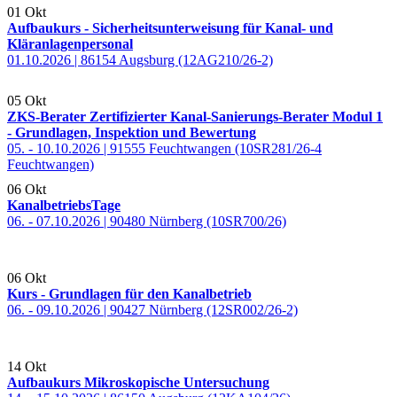
01
Okt
Aufbaukurs - Sicherheitsunterweisung für Kanal- und
Kläranlagenpersonal
01.10.2026 | 86154 Augsburg (12AG210/26-2)
05
Okt
ZKS-Berater Zertifizierter Kanal-Sanierungs-Berater Modul 1
- Grundlagen, Inspektion und Bewertung
05. - 10.10.2026 | 91555 Feuchtwangen (10SR281/26-4
Feuchtwangen)
06
Okt
KanalbetriebsTage
06. - 07.10.2026 | 90480 Nürnberg (10SR700/26)
06
Okt
Kurs - Grundlagen für den Kanalbetrieb
06. - 09.10.2026 | 90427 Nürnberg (12SR002/26-2)
14
Okt
Aufbaukurs Mikroskopische Untersuchung