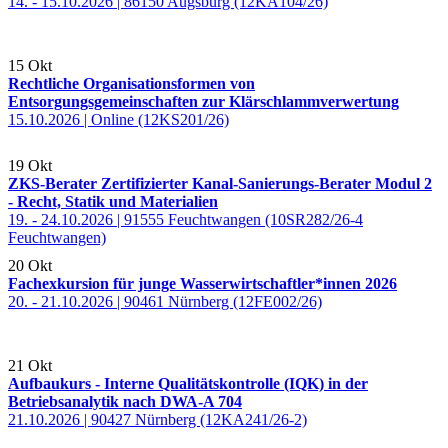
14. - 15.10.2026 | 86150 Augsburg (12KA104/26)
15
Okt
Rechtliche Organisationsformen von
Entsorgungsgemeinschaften zur Klärschlammverwertung
15.10.2026 | Online (12KS201/26)
19
Okt
ZKS-Berater Zertifizierter Kanal-Sanierungs-Berater Modul 2
- Recht, Statik und Materialien
19. - 24.10.2026 | 91555 Feuchtwangen (10SR282/26-4
Feuchtwangen)
20
Okt
Fachexkursion für junge Wasserwirtschaftler*innen 2026
20. - 21.10.2026 | 90461 Nürnberg (12FE002/26)
21
Okt
Aufbaukurs - Interne Qualitätskontrolle (IQK) in der
Betriebsanalytik nach DWA-A 704
21.10.2026 | 90427 Nürnberg (12KA241/26-2)