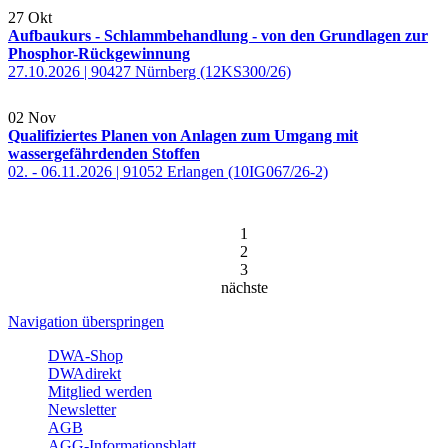
27
Okt
Aufbaukurs - Schlammbehandlung - von den Grundlagen zur
Phosphor-Rückgewinnung
27.10.2026 | 90427 Nürnberg (12KS300/26)
02
Nov
Qualifiziertes Planen von Anlagen zum Umgang mit
wassergefährdenden Stoffen
02. - 06.11.2026 | 91052 Erlangen (10IG067/26-2)
1
2
3
nächste
Navigation überspringen
DWA-Shop
DWAdirekt
Mitglied werden
Newsletter
AGB
AGG-Informationsblatt