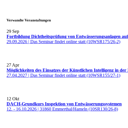
Verwandte Veranstaltungen
29
Sep
Fortbildung Dichtheitsprüfung von Entwässerungsanlagen a
29.09.2026 | Das Seminar findet online statt (10WSR175/26-2)
27
Apr
Möglichkeiten des Einsatzes der Künstlichen Intelligenz in der
27.04.2027 | Das Seminar findet online statt (10WSR155/27-1)
12
Okt
DACH-Grundkurs Inspektion von Entwässerungssystemen
12. - 16.10.2026 | 31860 Emmerthal/Hameln (10SR130/26-8)